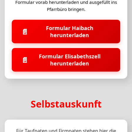
Formular vorab herunterladen und ausgefüllt ins
Pfarrbüro bringen.
Formular Haibach
📄
herunterladen
Formular Elisabethszell
📄
herunterladen
Selbstauskunft
Für Taufpaten und Firmpaten stehen hier die